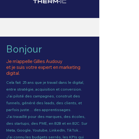
Bonjour
Je m'appelle Gilles Audouy
et je suis votre expert en marketing
digital.
Cela fait 25 ans que je travail dans le digital,
entre stratégie, acquisition et conversion.
J’ai piloté des campagnes, construit des
funnels, généré des leads, des clients, et
parfois juste… des apprentissages.
J’ai travaillé pour des marques, des écoles,
des startups, des PME, en B2B et en B2C. Sur
Meta, Google, Youtube, LinkedIn, TikTok...
J’ai connu les budgets serrés, les KPIs qui