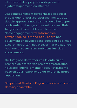
et en livrant des projets qui dépassent
systématiquement les attentes.
L'accompagnement personnalisé est aussi
crucial que l'expertise opérationnelle. Cette
double approche nous permet de développer
les talents tout en garantissant des résultats
tangibles et mesurables sur le terrain.
Notre engagement:
transformer les
entreprises de la mode et du sport
, non
seulement en développant leurs équipes, mais
aussi en apportant notre savoir-faire d'agence
pour concrétiser leurs ambitions les plus
audacieuses.
Qu'il s'agisse de former vos talents ou de
prendre en charge vos projets stratégiques,
nous appliquons la même rigueur et la même
passion pour l'excellence qui ont forgé notre
réputation.
Shaper and Mentor – Façonnons vos succès de
demain, ensemble
.