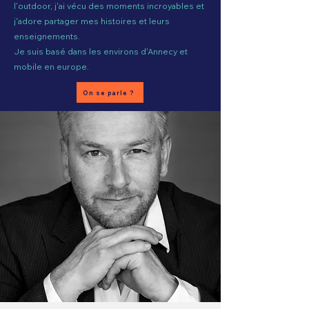
l'outdoor, j'ai vécu des moments incroyables et
j'adore partager mes histoires et leurs
enseignements.
Je suis basé dans les environs d'Annecy et
mobile en europe.
On se parle ?