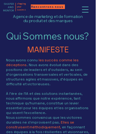
shaping
SHAPER
Rencontrons nous
your
AND
success
MENTOR
Agence de marketing et de formation
du produit et des marques
Qui Sommes nous?
MANIFESTE
Nous avons connu
les succès comme les
déceptions
. Nous avons évolué dans des
positions de leaders et d'outsiders, au sein
d'organisations transversales et verticales, de
structures agiles et massives, d'équipes en
difficulté et victorieuses.
À l'ère de l'IA et des solutions instantanées,
nous affirmons que notre expérience, tant
technique qu'humaine, constitue un levier
essentiel pour les équipes et les organisations
qui visent l'excellence.
Nous sommes convaincus que les victoires
durables ne s'improvisent pas.
Elles se
construisent méthodiquement,
en façonnant
des équipes à la fois résilientes et visionnaires,