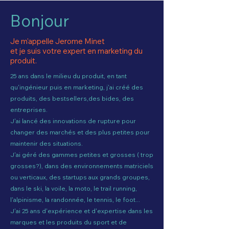
Bonjour
Je m'appelle Jerome Minet
et je suis votre expert en marketing du
produit.
25 ans dans le milieu du produit, en tant
qu'ingénieur puis en marketing, j'ai créé des
produits, des bestsellers,des bides, des
entreprises.
J'ai lancé des innovations de rupture pour
changer des marchés et des plus petites pour
maintenir des situations.
J'ai géré des gammes petites et grosses ( trop
grosses?), dans des environnements matriciels
ou verticaux, des startups aux grands groupes,
dans le ski, la voile, la moto, le trail running,
l'alpinisme, la randonnée, le tennis, le foot...
J'ai 25 ans d'expérience et d'expertise dans les
marques et les produits du sport et de